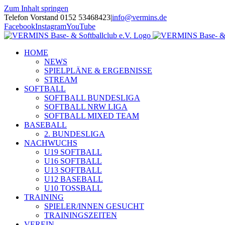
Zum Inhalt springen
Telefon Vorstand 0152 53468423
|
info@vermins.de
Facebook
Instagram
YouTube
HOME
NEWS
SPIELPLÄNE & ERGEBNISSE
STREAM
SOFTBALL
SOFTBALL BUNDESLIGA
SOFTBALL NRW LIGA
SOFTBALL MIXED TEAM
BASEBALL
2. BUNDESLIGA
NACHWUCHS
U19 SOFTBALL
U16 SOFTBALL
U13 SOFTBALL
U12 BASEBALL
U10 TOSSBALL
TRAINING
SPIELER/INNEN GESUCHT
TRAININGSZEITEN
VEREIN