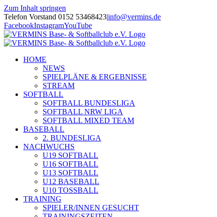
Zum Inhalt springen
Telefon Vorstand 0152 53468423
|
info@vermins.de
Facebook
Instagram
YouTube
HOME
NEWS
SPIELPLÄNE & ERGEBNISSE
STREAM
SOFTBALL
SOFTBALL BUNDESLIGA
SOFTBALL NRW LIGA
SOFTBALL MIXED TEAM
BASEBALL
2. BUNDESLIGA
NACHWUCHS
U19 SOFTBALL
U16 SOFTBALL
U13 SOFTBALL
U12 BASEBALL
U10 TOSSBALL
TRAINING
SPIELER/INNEN GESUCHT
TRAININGSZEITEN