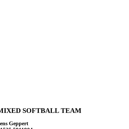
MIXED SOFTBALL TEAM
ens Geppert