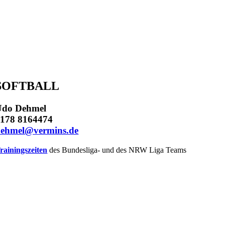
SOFTBALL
Udo Dehmel
178 8164474
dehmel@vermins.de
rainingszeiten
des Bundesliga- und des NRW Liga Teams