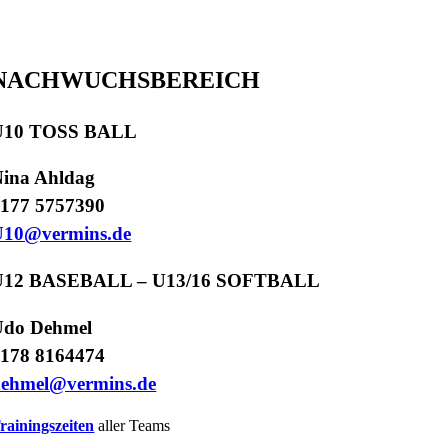
NACHWUCHSBEREICH
U10 TOSS BALL
ina Ahldag
177 5757390
U10@vermins.de
U12 BASEBALL – U13/16 SOFTBALL
Udo Dehmel
178 8164474
dehmel@vermins.de
rainingszeiten
aller Teams