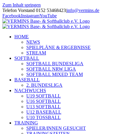
Zum Inhalt springen
Telefon Vorstand 0152 53468423
|
info@vermins.de
Facebook
Instagram
YouTube
HOME
NEWS
SPIELPLÄNE & ERGEBNISSE
STREAM
SOFTBALL
SOFTBALL BUNDESLIGA
SOFTBALL NRW LIGA
SOFTBALL MIXED TEAM
BASEBALL
2. BUNDESLIGA
NACHWUCHS
U19 SOFTBALL
U16 SOFTBALL
U13 SOFTBALL
U12 BASEBALL
U10 TOSSBALL
TRAINING
SPIELER/INNEN GESUCHT
TRAININGSZEITEN