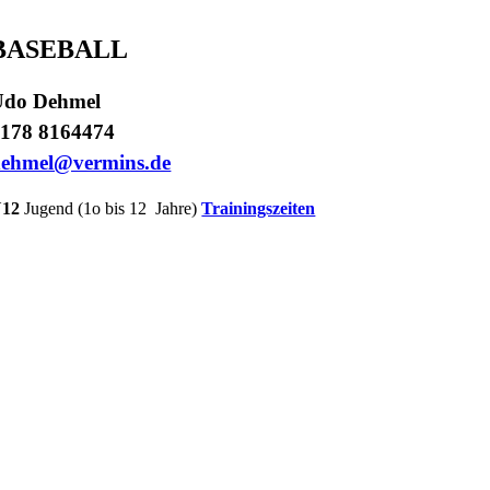
BASEBALL
Udo Dehmel
178 8164474
dehmel@vermins.de
12
Jugend (1o bis 12 Jahre)
Trainingszeiten