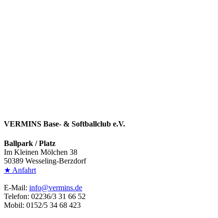
SOFTBALL
JUNIORINNEN
BASEBALL
JUGEND
SCHÜLER
TOSSBALL
VERMINS Base- & Softballclub e.V.
Ballpark / Platz
Im Kleinen Mölchen 38
50389 Wesseling-Berzdorf
★ Anfahrt
E-Mail:
info@vermins.de
Telefon: 02236/3 31 66 52
Mobil: 0152/5 34 68 423