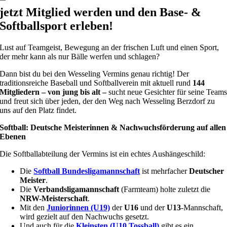
jetzt Mitglied werden und den Base- &
Softballsport erleben!
Lust auf Teamgeist, Bewegung an der frischen Luft und einen Sport,
der mehr kann als nur Bälle werfen und schlagen?
Dann bist du bei den Wesseling Vermins genau richtig! Der
traditionsreiche Baseball und Softballverein mit aktuell rund
144
Mitgliedern – von jung bis alt –
sucht neue Gesichter für seine Team
und freut sich über jeden, der den Weg nach Wesseling Berzdorf zu
uns auf den Platz findet.
Softball: Deutsche Meisterinnen & Nachwuchsförderung auf allen
Ebenen
Die Softballabteilung der Vermins ist ein echtes Aushängeschild:
Die
Softball Bundesligamannschaft
ist mehrfacher
Deutscher
Meister
.
Die
Verbandsligamannschaft
(Farmteam) holte zuletzt die
NRW-Meisterschaft
.
Mit den
Juniorinnen (U19)
der
U16
und der
U13
-Mannschaft,
wird gezielt auf den Nachwuchs gesetzt.
Und auch für die
Kleinsten (U10 Tossball)
gibt es ein