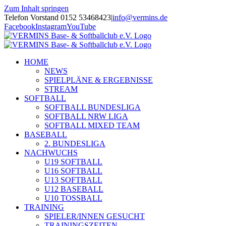
Zum Inhalt springen
Telefon Vorstand 0152 53468423
|
info@vermins.de
Facebook
Instagram
YouTube
HOME
NEWS
SPIELPLÄNE & ERGEBNISSE
STREAM
SOFTBALL
SOFTBALL BUNDESLIGA
SOFTBALL NRW LIGA
SOFTBALL MIXED TEAM
BASEBALL
2. BUNDESLIGA
NACHWUCHS
U19 SOFTBALL
U16 SOFTBALL
U13 SOFTBALL
U12 BASEBALL
U10 TOSSBALL
TRAINING
SPIELER/INNEN GESUCHT
TRAININGSZEITEN