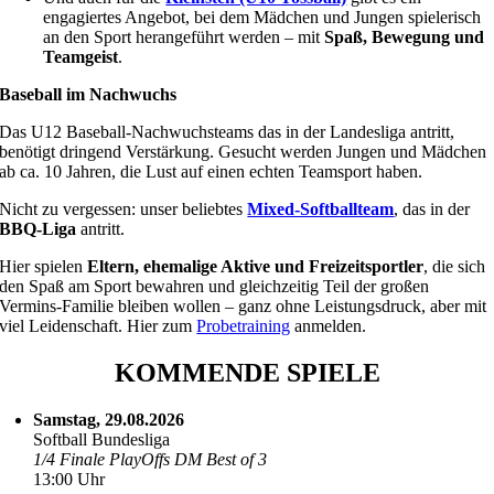
engagiertes Angebot, bei dem Mädchen und Jungen spielerisch
an den Sport herangeführt werden – mit
Spaß, Bewegung und
Teamgeist
.
Baseball im Nachwuchs
Das U12 Baseball-Nachwuchsteams das in der Landesliga antritt,
benötigt dringend Verstärkung. Gesucht werden Jungen und Mädchen
ab ca. 10 Jahren, die Lust auf einen echten Teamsport haben.
Nicht zu vergessen: unser beliebtes
Mixed-Softballteam
, das in der
BBQ-Liga
antritt.
Hier spielen
Eltern, ehemalige Aktive und Freizeitsportler
, die sich
den Spaß am Sport bewahren und gleichzeitig Teil der großen
Vermins-Familie bleiben wollen – ganz ohne Leistungsdruck, aber mit
viel Leidenschaft. Hier zum
Probetraining
anmelden.
KOMMENDE SPIELE
Samstag, 29.08.2026
Softball Bundesliga
1/4 Finale PlayOffs DM Best of 3
13:00 Uhr