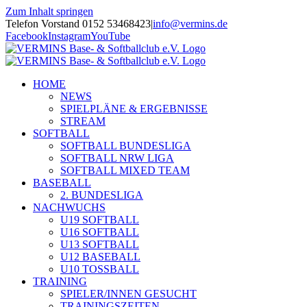
Zum Inhalt springen
Telefon Vorstand 0152 53468423
|
info@vermins.de
Facebook
Instagram
YouTube
HOME
NEWS
SPIELPLÄNE & ERGEBNISSE
STREAM
SOFTBALL
SOFTBALL BUNDESLIGA
SOFTBALL NRW LIGA
SOFTBALL MIXED TEAM
BASEBALL
2. BUNDESLIGA
NACHWUCHS
U19 SOFTBALL
U16 SOFTBALL
U13 SOFTBALL
U12 BASEBALL
U10 TOSSBALL
TRAINING
SPIELER/INNEN GESUCHT
TRAININGSZEITEN