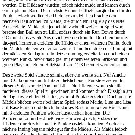
werden. Die Hildener wurden jedoch nicht müde und kamen durch
ein Triple auf Base. Der nächste Hit ins Leftfield sorgte dann für den
Punkt. Jedoch wollten die Hildener zu viel. Lea brachte den
nächsten Ball schnell zu Maida, die durch ein Tag-Play das erste
Aus erzielte. Maida, die jedoch blitzschnell weiter im Spiel war,
brachte den Ball nun zu Lilli, sodass durch ein Run-Down durch
CC direkt das zweite Aus erzielt werden konnte. Durch ein inside-
the-park homerun erzielten die Hildener einen weiteren Punkt, doch
die Mädels blieben weiter konzentriert und beendeten das Inning mit
der nächsten Schlagfrau. Im letzten Inning erzielte Jana noch einen
weiteren Punkt, bevor das Spiel mit einem weiteren Strikeout und
guten Plays mit einem Spielstand von 11:3 beendet werden konnte.
Das zweite Spiel startete sonnig, aber ein wenig zäh. Nur Amelie
und CC konnten durch Hits schließlich auch Punkte erzielen. In
diesem Spiel startete Dani auf Lilli. Die Hildener waren sichtlich
motiviert, dieses Spiel zu gewinnen und konnten durch Disziplin am
Schlag sowie einige Hits, insgesamt 4 Punkte erzielen. Doch unsere
Mädels blieben weiter bei ihrem Spiel, sodass Maida, Lina und Lisa
auf Base kamen und durch ihr starkes Baserunning den Rückstand
mit 3 erzielten Punkten wieder ausgleichen konnten. Die
Konzentration im Feld ließ leider ein wenig nach, sodass die
Hildener durch 6 hits auch 6 Punkte erzielen konnten. Auch das
nächste Inning begann nicht gut für die Mädels. Als Maida jedoch
bei zweit Aus durch einen hit auf Base kam und Lina mit einem