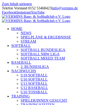
Zum Inhalt springen
Telefon Vorstand 0152 53468423
|
info@vermins.de
Facebook
Instagram
YouTube
HOME
NEWS
SPIELPLÄNE & ERGEBNISSE
STREAM
SOFTBALL
SOFTBALL BUNDESLIGA
SOFTBALL NRW LIGA
SOFTBALL MIXED TEAM
BASEBALL
2. BUNDESLIGA
NACHWUCHS
U19 SOFTBALL
U16 SOFTBALL
U13 SOFTBALL
U12 BASEBALL
U10 TOSSBALL
TRAINING
SPIELER/INNEN GESUCHT
TRAININGSZEITEN