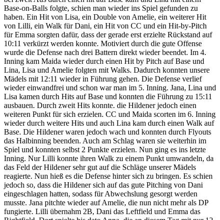
Base-on-Balls folgte, schien man wieder ins Spiel gefunden zu
haben. Ein Hit von Lisa, ein Double von Amelie, ein weiterer Hit
von Lilli, ein Walk für Dani, ein Hit von CC und ein Hit-by-Pitch
für Emma sorgten dafür, dass der gerade erst erzielte Rückstand auf
10:11 verkürzt werden konnte. Motiviert durch die gute Offense
wurde die Defense nach drei Battern direkt wieder beendet. Im 4.
Inning kam Maida wieder durch einen Hit by Pitch auf Base und
Lina, Lisa und Amelie folgten mit Walks. Dadurch konnten unsere
Mädels mit 12:11 wieder in Führung gehen. Die Defense verlief
wieder einwandfrei und schon war man im 5. Inning. Jana, Lina und
Lisa kamen durch Hits auf Base und konnten die Führung zu 15:11
ausbauen. Durch zweit Hits konnte. die Hildener jedoch einen
weiteren Punkt für sich erzielen. CC und Maida scorten im 6. Inning
wieder durch weitere Hits und auch Lina kam durch einen Walk auf
Base. Die Hildener waren jedoch wach und konnten durch Flyouts
das Halbinning beenden. Auch am Schlag waren sie weiterhin im
Spiel und konnten selbst 2 Punkte erzielen. Nun ging es ins letzte
Inning. Nur Lilli konnte ihren Walk zu einem Punkt umwandeln, da
das Feld der Hildener sehr gut auf die Schläge unserer Mädels
reagierte. Nun hieß es die Defense hinter sich zu bringen. Es schien
jedoch so, dass die Hildener sich auf das gute Pitching von Dani
eingeschlagen hatten, sodass für Abwechslung gesorgt werden
musste. Jana pitchte wieder auf Amelie, die nun nicht mehr als DP
fungierte. Lilli übernahm 2B, Dani das Leftfield und Emma das