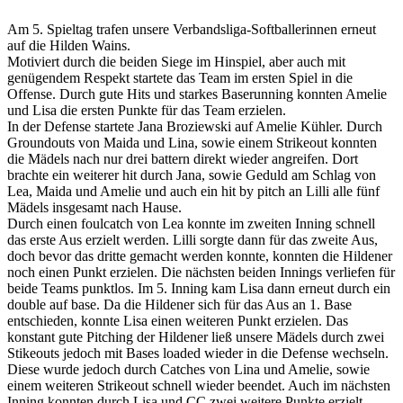
Am 5. Spieltag trafen unsere Verbandsliga-Softballerinnen erneut
auf die Hilden Wains.
Motiviert durch die beiden Siege im Hinspiel, aber auch mit
genügendem Respekt startete das Team im ersten Spiel in die
Offense. Durch gute Hits und starkes Baserunning konnten Amelie
und Lisa die ersten Punkte für das Team erzielen.
In der Defense startete Jana Broziewski auf Amelie Kühler. Durch
Groundouts von Maida und Lina, sowie einem Strikeout konnten
die Mädels nach nur drei battern direkt wieder angreifen. Dort
brachte ein weiterer hit durch Jana, sowie Geduld am Schlag von
Lea, Maida und Amelie und auch ein hit by pitch an Lilli alle fünf
Mädels insgesamt nach Hause.
Durch einen foulcatch von Lea konnte im zweiten Inning schnell
das erste Aus erzielt werden. Lilli sorgte dann für das zweite Aus,
doch bevor das dritte gemacht werden konnte, konnten die Hildener
noch einen Punkt erzielen. Die nächsten beiden Innings verliefen für
beide Teams punktlos. Im 5. Inning kam Lisa dann erneut durch ein
double auf base. Da die Hildener sich für das Aus an 1. Base
entschieden, konnte Lisa einen weiteren Punkt erzielen. Das
konstant gute Pitching der Hildener ließ unsere Mädels durch zwei
Stikeouts jedoch mit Bases loaded wieder in die Defense wechseln.
Diese wurde jedoch durch Catches von Lina und Amelie, sowie
einem weiteren Strikeout schnell wieder beendet. Auch im nächsten
Inning konnten durch Lisa und CC zwei weitere Punkte erzielt