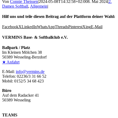
Von
Connie Theissen
|
2024-05-08T14:32:58+02:00
8. Mai 2024
|
2.
Damen Softball
,
Allgemein
|
Hilf uns und teile diesen Beitrag auf der Plattform deiner Wahl:
Facebook
X
LinkedIn
WhatsApp
Threads
Pinterest
Xing
E-Mail
VERMINS Base- & Softballclub e.V.
Ballpark / Platz
Im Kleinen Mölchen 38
50389 Wesseling-Berzdorf
★ Anfahrt
E-Mail:
info@vermins.de
Telefon: 02236/3 31 66 52
Mobil: 0152/5 34 68 423
Büro
Auf dem Radacker 41
50389 Wesseling
TEAMS