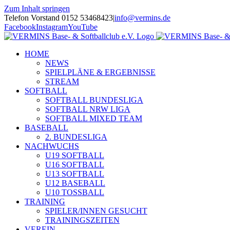
Zum Inhalt springen
Telefon Vorstand 0152 53468423
|
info@vermins.de
Facebook
Instagram
YouTube
HOME
NEWS
SPIELPLÄNE & ERGEBNISSE
STREAM
SOFTBALL
SOFTBALL BUNDESLIGA
SOFTBALL NRW LIGA
SOFTBALL MIXED TEAM
BASEBALL
2. BUNDESLIGA
NACHWUCHS
U19 SOFTBALL
U16 SOFTBALL
U13 SOFTBALL
U12 BASEBALL
U10 TOSSBALL
TRAINING
SPIELER/INNEN GESUCHT
TRAININGSZEITEN
VEREIN