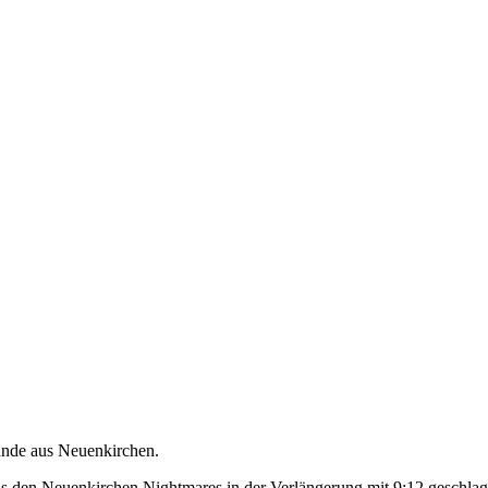
unde aus Neuenkirchen.
s den Neuenkirchen Nightmares in der Verlängerung mit 9:12 geschlage