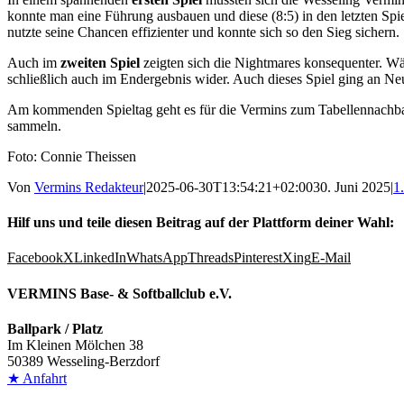
konnte man eine Führung ausbauen und diese (8:5) in den letzten Spi
nutzte seine Chancen effizienter und konnte sich so den Sieg sichern.
Auch im
zweiten Spiel
zeigten sich die Nightmares konsequenter. W
schließlich auch im Endergebnis wider. Auch dieses Spiel ging an Ne
Am kommenden Spieltag geht es für die Vermins zum Tabellennachba
sammeln.
Foto: Connie Theissen
Von
Vermins Redakteur
|
2025-06-30T13:54:21+02:00
30. Juni 2025
|
1
Hilf uns und teile diesen Beitrag auf der Plattform deiner Wahl:
Facebook
X
LinkedIn
WhatsApp
Threads
Pinterest
Xing
E-Mail
VERMINS Base- & Softballclub e.V.
Ballpark / Platz
Im Kleinen Mölchen 38
50389 Wesseling-Berzdorf
★ Anfahrt