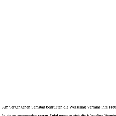
Am vergangenen Samstag begrüßten die Wesseling Vermins ihre Fre
In einem spannenden
ersten Spiel
mussten sich die Wesseling Vermin