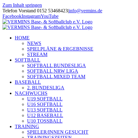
Zum Inhalt springen
Telefon Vorstand 0152 53468423
|
info@vermins.de
Facebook
Instagram
YouTube
HOME
NEWS
SPIELPLÄNE & ERGEBNISSE
STREAM
SOFTBALL
SOFTBALL BUNDESLIGA
SOFTBALL NRW LIGA
SOFTBALL MIXED TEAM
BASEBALL
2. BUNDESLIGA
NACHWUCHS
U19 SOFTBALL
U16 SOFTBALL
U13 SOFTBALL
U12 BASEBALL
U10 TOSSBALL
TRAINING
SPIELER/INNEN GESUCHT
TRAININGSZEITEN