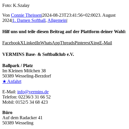
Foto: K.Szalay
Von
Connie Theissen
|
2024-08-23T23:41:56+02:00
23. August
2024
|
1. Damen Softball
,
Allgemein
|
Hilf uns und teile diesen Beitrag auf der Plattform deiner Wahl:
Facebook
X
LinkedIn
WhatsApp
Threads
Pinterest
Xing
E-Mail
VERMINS Base- & Softballclub e.V.
Ballpark / Platz
Im Kleinen Mölchen 38
50389 Wesseling-Berzdorf
★ Anfahrt
E-Mail:
info@vermins.de
Telefon: 02236/3 31 66 52
Mobil: 0152/5 34 68 423
Büro
Auf dem Radacker 41
50389 Wesseling