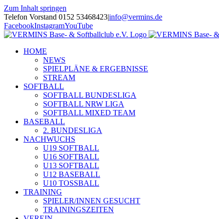
Zum Inhalt springen
Telefon Vorstand 0152 53468423
|
info@vermins.de
Facebook
Instagram
YouTube
HOME
NEWS
SPIELPLÄNE & ERGEBNISSE
STREAM
SOFTBALL
SOFTBALL BUNDESLIGA
SOFTBALL NRW LIGA
SOFTBALL MIXED TEAM
BASEBALL
2. BUNDESLIGA
NACHWUCHS
U19 SOFTBALL
U16 SOFTBALL
U13 SOFTBALL
U12 BASEBALL
U10 TOSSBALL
TRAINING
SPIELER/INNEN GESUCHT
TRAININGSZEITEN
VEREIN