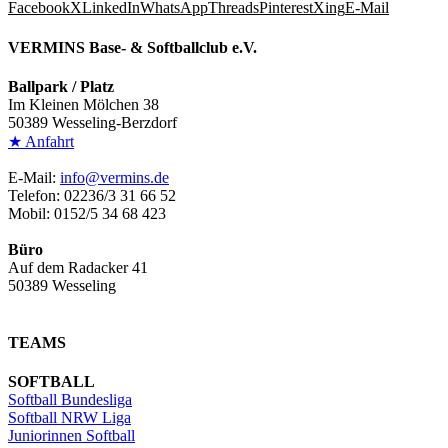
Facebook
X
LinkedIn
WhatsApp
Threads
Pinterest
Xing
E-Mail
VERMINS Base- & Softballclub e.V.
Ballpark / Platz
Im Kleinen Mölchen 38
50389 Wesseling-Berzdorf
★ Anfahrt
E-Mail:
info@vermins.de
Telefon: 02236/3 31 66 52
Mobil: 0152/5 34 68 423
Büro
Auf dem Radacker 41
50389 Wesseling
TEAMS
SOFTBALL
Softball Bundesliga
Softball NRW Liga
Juniorinnen Softball