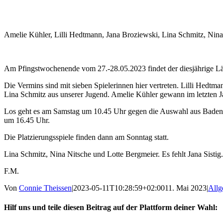
Amelie Kühler, Lilli Hedtmann, Jana Broziewski, Lina Schmitz, Nina N
Am Pfingstwochenende vom 27.-28.05.2023 findet der diesjährige Län
Die Vermins sind mit sieben Spielerinnen hier vertreten. Lilli Hedtm
Lina Schmitz aus unserer Jugend. Amelie Kühler gewann im letzten Ja
Los geht es am Samstag um 10.45 Uhr gegen die Auswahl aus Baden-Wü
um 16.45 Uhr.
Die Platzierungsspiele finden dann am Sonntag statt.
Lina Schmitz, Nina Nitsche und Lotte Bergmeier. Es fehlt Jana Sistig.
F.M.
Von
Connie Theissen
|
2023-05-11T10:28:59+02:00
11. Mai 2023
|
Allg
Hilf uns und teile diesen Beitrag auf der Plattform deiner Wahl: