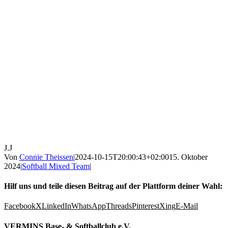
J.J
Von
Connie Theissen
|
2024-10-15T20:00:43+02:00
15. Oktober
2024
|
Softball Mixed Team
|
Hilf uns und teile diesen Beitrag auf der Plattform deiner Wahl:
Facebook
X
LinkedIn
WhatsApp
Threads
Pinterest
Xing
E-Mail
VERMINS Base- & Softballclub e.V.