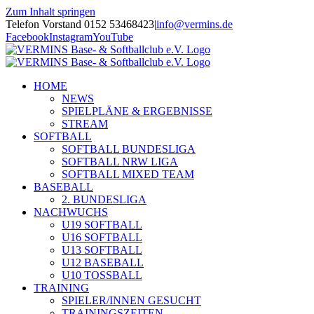
Zum Inhalt springen
Telefon Vorstand 0152 53468423
|
info@vermins.de
Facebook
Instagram
YouTube
HOME
NEWS
SPIELPLÄNE & ERGEBNISSE
STREAM
SOFTBALL
SOFTBALL BUNDESLIGA
SOFTBALL NRW LIGA
SOFTBALL MIXED TEAM
BASEBALL
2. BUNDESLIGA
NACHWUCHS
U19 SOFTBALL
U16 SOFTBALL
U13 SOFTBALL
U12 BASEBALL
U10 TOSSBALL
TRAINING
SPIELER/INNEN GESUCHT
TRAININGSZEITEN