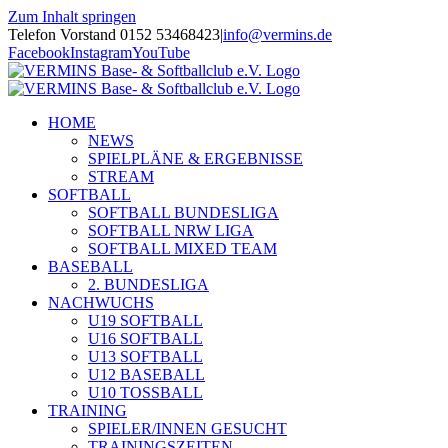
Zum Inhalt springen
Telefon Vorstand 0152 53468423
|
info@vermins.de
Facebook
Instagram
YouTube
HOME
NEWS
SPIELPLÄNE & ERGEBNISSE
STREAM
SOFTBALL
SOFTBALL BUNDESLIGA
SOFTBALL NRW LIGA
SOFTBALL MIXED TEAM
BASEBALL
2. BUNDESLIGA
NACHWUCHS
U19 SOFTBALL
U16 SOFTBALL
U13 SOFTBALL
U12 BASEBALL
U10 TOSSBALL
TRAINING
SPIELER/INNEN GESUCHT
TRAININGSZEITEN