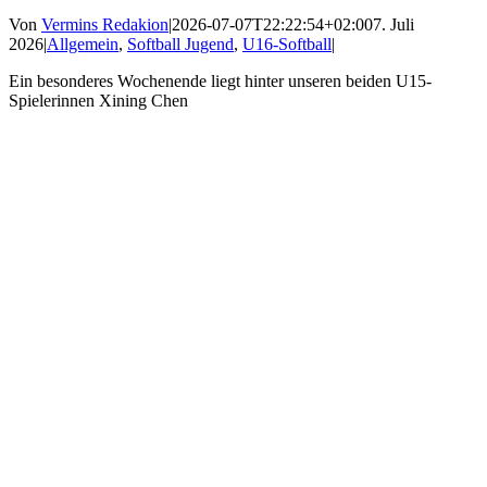
Von
Vermins Redakion
|
2026-07-07T22:22:54+02:00
7. Juli
2026
|
Allgemein
,
Softball Jugend
,
U16-Softball
|
Ein besonderes Wochenende liegt hinter unseren beiden U15-
Spielerinnen Xining Chen