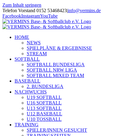
Zum Inhalt springen
Telefon Vorstand 0152 53468423
|
info@vermins.de
Facebook
Instagram
YouTube
HOME
NEWS
SPIELPLÄNE & ERGEBNISSE
STREAM
SOFTBALL
SOFTBALL BUNDESLIGA
SOFTBALL NRW LIGA
SOFTBALL MIXED TEAM
BASEBALL
2. BUNDESLIGA
NACHWUCHS
U19 SOFTBALL
U16 SOFTBALL
U13 SOFTBALL
U12 BASEBALL
U10 TOSSBALL
TRAINING
SPIELER/INNEN GESUCHT
TRAININGSZEITEN