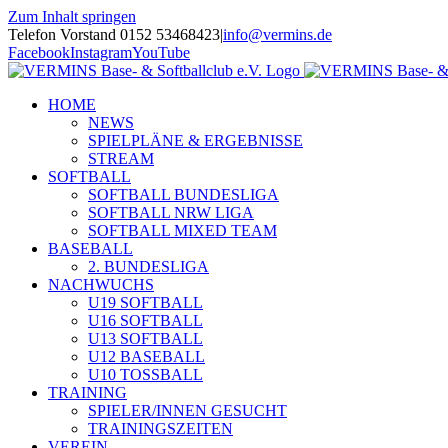
Zum Inhalt springen
Telefon Vorstand 0152 53468423
|
info@vermins.de
Facebook
Instagram
YouTube
HOME
NEWS
SPIELPLÄNE & ERGEBNISSE
STREAM
SOFTBALL
SOFTBALL BUNDESLIGA
SOFTBALL NRW LIGA
SOFTBALL MIXED TEAM
BASEBALL
2. BUNDESLIGA
NACHWUCHS
U19 SOFTBALL
U16 SOFTBALL
U13 SOFTBALL
U12 BASEBALL
U10 TOSSBALL
TRAINING
SPIELER/INNEN GESUCHT
TRAININGSZEITEN
VEREIN