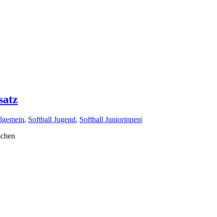
satz
lgemein
,
Softball Jugend
,
Softball Juniorinnen
|
ochen