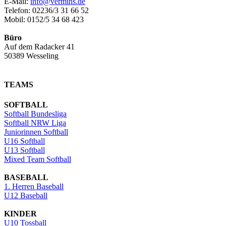
E-Mail:
info@vermins.de
Telefon: 02236/3 31 66 52
Mobil: 0152/5 34 68 423
Büro
Auf dem Radacker 41
50389 Wesseling
TEAMS
SOFTBALL
Softball Bundesliga
Softball NRW Liga
Juniorinnen Softball
U16 Softball
U13 Softball
Mixed Team Softball
BASEBALL
1. Herren Baseball
U12 Baseball
KINDER
U10 Tossball