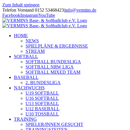
Zum Inhalt springen
Telefon Vorstand 0152 53468423
|
info@vermins.de
Facebook
Instagram
YouTube
HOME
NEWS
SPIELPLÄNE & ERGEBNISSE
STREAM
SOFTBALL
SOFTBALL BUNDESLIGA
SOFTBALL NRW LIGA
SOFTBALL MIXED TEAM
BASEBALL
2. BUNDESLIGA
NACHWUCHS
U19 SOFTBALL
U16 SOFTBALL
U13 SOFTBALL
U12 BASEBALL
U10 TOSSBALL
TRAINING
SPIELER/INNEN GESUCHT
TRAININGSZEITEN