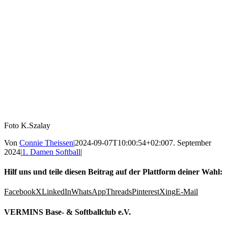
Foto K.Szalay
Von
Connie Theissen
|
2024-09-07T10:00:54+02:00
7. September
2024
|
1. Damen Softball
|
Hilf uns und teile diesen Beitrag auf der Plattform deiner Wahl:
Facebook
X
LinkedIn
WhatsApp
Threads
Pinterest
Xing
E-Mail
VERMINS Base- & Softballclub e.V.