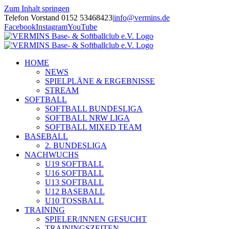
Zum Inhalt springen
Telefon Vorstand 0152 53468423
|
info@vermins.de
Facebook
Instagram
YouTube
HOME
NEWS
SPIELPLÄNE & ERGEBNISSE
STREAM
SOFTBALL
SOFTBALL BUNDESLIGA
SOFTBALL NRW LIGA
SOFTBALL MIXED TEAM
BASEBALL
2. BUNDESLIGA
NACHWUCHS
U19 SOFTBALL
U16 SOFTBALL
U13 SOFTBALL
U12 BASEBALL
U10 TOSSBALL
TRAINING
SPIELER/INNEN GESUCHT
TRAININGSZEITEN