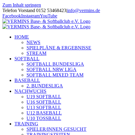
Zum Inhalt springen
Telefon Vorstand 0152 53468423
|
info@vermins.de
Facebook
Instagram
YouTube
HOME
NEWS
SPIELPLÄNE & ERGEBNISSE
STREAM
SOFTBALL
SOFTBALL BUNDESLIGA
SOFTBALL NRW LIGA
SOFTBALL MIXED TEAM
BASEBALL
2. BUNDESLIGA
NACHWUCHS
U19 SOFTBALL
U16 SOFTBALL
U13 SOFTBALL
U12 BASEBALL
U10 TOSSBALL
TRAINING
SPIELER/INNEN GESUCHT
TRAININGSZEITEN