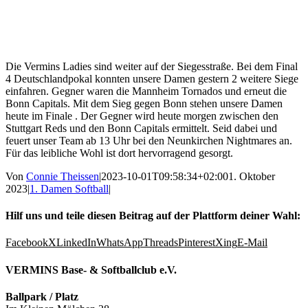
Die Vermins Ladies sind weiter auf der Siegesstraße. Bei dem Final
4 Deutschlandpokal konnten unsere Damen gestern 2 weitere Siege
einfahren. Gegner waren die Mannheim Tornados und erneut die
Bonn Capitals. Mit dem Sieg gegen Bonn stehen unsere Damen
heute im Finale . Der Gegner wird heute morgen zwischen den
Stuttgart Reds und den Bonn Capitals ermittelt. Seid dabei und
feuert unser Team ab 13 Uhr bei den Neunkirchen Nightmares an.
Für das leibliche Wohl ist dort hervorragend gesorgt.
Von
Connie Theissen
|
2023-10-01T09:58:34+02:00
1. Oktober
2023
|
1. Damen Softball
|
Hilf uns und teile diesen Beitrag auf der Plattform deiner Wahl:
Facebook
X
LinkedIn
WhatsApp
Threads
Pinterest
Xing
E-Mail
VERMINS Base- & Softballclub e.V.
Ballpark / Platz