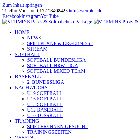
Zum Inhalt springen
Telefon Vorstand 0152 53468423
|
info@vermins.de
Facebook
Instagram
YouTube
HOME
NEWS
SPIELPLÄNE & ERGEBNISSE
STREAM
SOFTBALL
SOFTBALL BUNDESLIGA
SOFTBALL NRW LIGA
SOFTBALL MIXED TEAM
BASEBALL
2. BUNDESLIGA
NACHWUCHS
U19 SOFTBALL
U16 SOFTBALL
U13 SOFTBALL
U12 BASEBALL
U10 TOSSBALL
TRAINING
SPIELER/INNEN GESUCHT
TRAININGSZEITEN
VEREIN