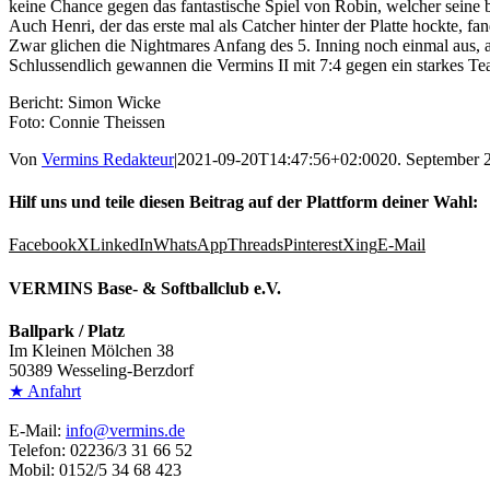
keine Chance gegen das fantastische Spiel von Robin, welcher seine bi
Auch Henri, der das erste mal als Catcher hinter der Platte hockte, fa
Zwar glichen die Nightmares Anfang des 5. Inning noch einmal aus, a
Schlussendlich gewannen die Vermins II mit 7:4 gegen ein starkes T
Bericht: Simon Wicke
Foto: Connie Theissen
Von
Vermins Redakteur
|
2021-09-20T14:47:56+02:00
20. September 
Hilf uns und teile diesen Beitrag auf der Plattform deiner Wahl:
Facebook
X
LinkedIn
WhatsApp
Threads
Pinterest
Xing
E-Mail
VERMINS Base- & Softballclub e.V.
Ballpark / Platz
Im Kleinen Mölchen 38
50389 Wesseling-Berzdorf
★ Anfahrt
E-Mail:
info@vermins.de
Telefon: 02236/3 31 66 52
Mobil: 0152/5 34 68 423