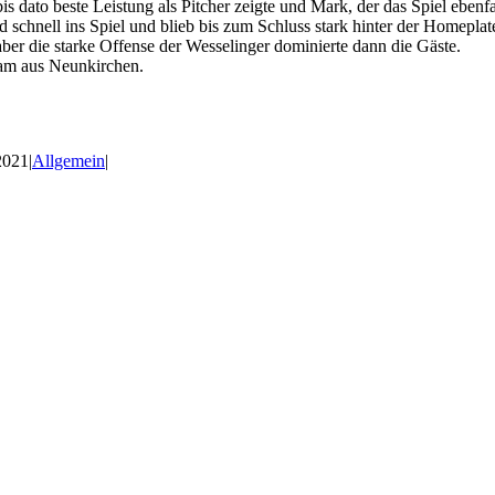
s dato beste Leistung als Pitcher zeigte und Mark, der das Spiel ebenfal
nd schnell ins Spiel und blieb bis zum Schluss stark hinter der Homeplat
ber die starke Offense der Wesselinger dominierte dann die Gäste.
eam aus Neunkirchen.
2021
|
Allgemein
|