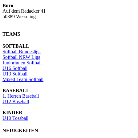
Büro
Auf dem Radacker 41
50389 Wesseling
TEAMS
SOFTBALL
Softball Bundesliga
Softball NRW Liga
Juniorinnen Softball
U16 Softball
U13 Softball
Mixed Team Softball
BASEBALL
1. Herren Baseball
U12 Baseball
KINDER
U10 Tossball
NEUIGKEITEN