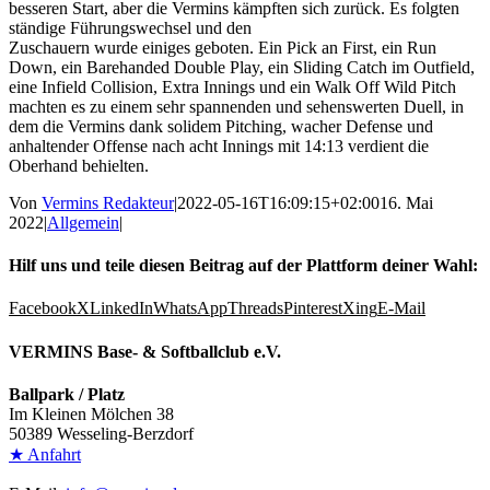
besseren Start, aber die Vermins kämpften sich zurück. Es folgten
ständige Führungswechsel und den
Zuschauern wurde einiges geboten. Ein Pick an First, ein Run
Down, ein Barehanded Double Play, ein Sliding Catch im Outfield,
eine Infield Collision, Extra Innings und ein Walk Off Wild Pitch
machten es zu einem sehr spannenden und sehenswerten Duell, in
dem die Vermins dank solidem Pitching, wacher Defense und
anhaltender Offense nach acht Innings mit 14:13 verdient die
Oberhand behielten.
Von
Vermins Redakteur
|
2022-05-16T16:09:15+02:00
16. Mai
2022
|
Allgemein
|
Hilf uns und teile diesen Beitrag auf der Plattform deiner Wahl:
Facebook
X
LinkedIn
WhatsApp
Threads
Pinterest
Xing
E-Mail
VERMINS Base- & Softballclub e.V.
Ballpark / Platz
Im Kleinen Mölchen 38
50389 Wesseling-Berzdorf
★ Anfahrt