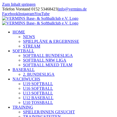
Zum Inhalt springen
Telefon Vorstand 0152 53468423
|
info@vermins.de
Facebook
Instagram
YouTube
HOME
NEWS
SPIELPLÄNE & ERGEBNISSE
STREAM
SOFTBALL
SOFTBALL BUNDESLIGA
SOFTBALL NRW LIGA
SOFTBALL MIXED TEAM
BASEBALL
2. BUNDESLIGA
NACHWUCHS
U19 SOFTBALL
U16 SOFTBALL
U13 SOFTBALL
U12 BASEBALL
U10 TOSSBALL
TRAINING
SPIELER/INNEN GESUCHT
TRAININGSZEITEN