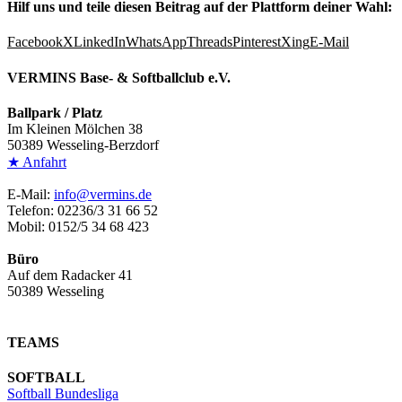
Hilf uns und teile diesen Beitrag auf der Plattform deiner Wahl:
Facebook
X
LinkedIn
WhatsApp
Threads
Pinterest
Xing
E-Mail
VERMINS Base- & Softballclub e.V.
Ballpark / Platz
Im Kleinen Mölchen 38
50389 Wesseling-Berzdorf
★ Anfahrt
E-Mail:
info@vermins.de
Telefon: 02236/3 31 66 52
Mobil: 0152/5 34 68 423
Büro
Auf dem Radacker 41
50389 Wesseling
TEAMS
SOFTBALL
Softball Bundesliga