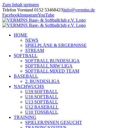
Zum Inhalt springen
Telefon Vorstand 0152 53468423
|
info@vermins.de
Facebook
Instagram
YouTube
HOME
NEWS
SPIELPLÄNE & ERGEBNISSE
STREAM
SOFTBALL
SOFTBALL BUNDESLIGA
SOFTBALL NRW LIGA
SOFTBALL MIXED TEAM
BASEBALL
2. BUNDESLIGA
NACHWUCHS
U19 SOFTBALL
U16 SOFTBALL
U13 SOFTBALL
U12 BASEBALL
U10 TOSSBALL
TRAINING
SPIELER/INNEN GESUCHT
TRAININGSZEITEN